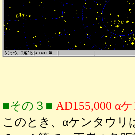
■その３■
AD155,00
このとき、αケンタウリ